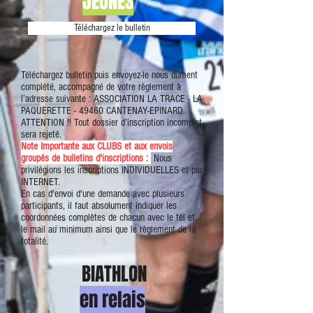
JEUNES
Téléchargez le bulletin
Téléchargez bulletin puis envoyez-le nous dûment
complété, accompagné de votre règlement à
l’adresse suivante : ASSOCIATION LA TRACE - LA
PAQUERETTE - 49460 CANTENAY-EPINARD
ATTENTION !! Tout dossier d’inscription incomplet
sera rejeté.
Note Importante aux CLUBS et aux envois
groupés de bulletins d'inscriptions :
Nous
privilégions les inscriptions INDIVIDUELLES et par
INTERNET.
En cas d'envoi d'une demande avec plusieurs
participants, il faut absolument indiquer les
coordonnées complètes de chacun avec le tél et
le mail au minimum ainsi que le règlement de la
totalité.
BIATHLON
en relais