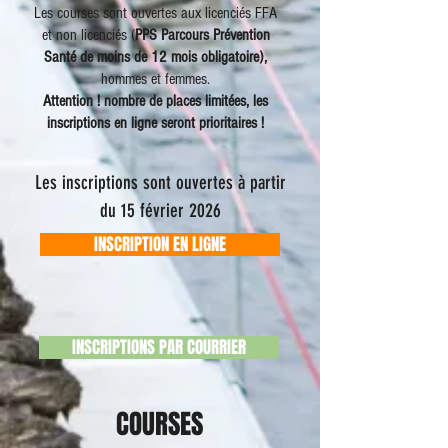
Les courses sont ouvertes aux licenciés FFA
et non licenciés (
PPS Parcours Prévention
Santé de moins de 12 mois obligatoire),
hommes et femmes.
Attention ! nombre de places limitées, les
inscriptions en ligne seront prioritaires !
Les inscriptions
sont ouvertes à partir
du 15 février 2026
INSCRIPTION EN LIGNE
INSCRIPTIONS PAR COURRIER
COURSES