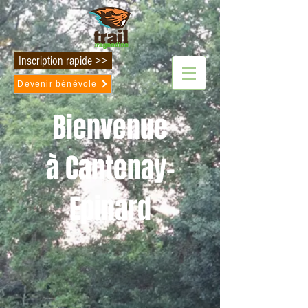
Inscription rapide >>
Devenir bénévole
Bienvenue
à
Cantenay-
Epinard