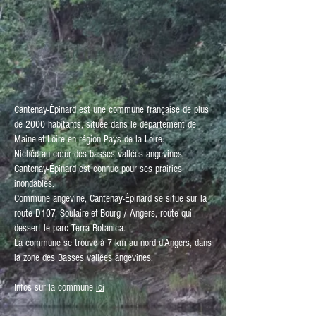
Cantenay-Épinard est une commune française de plus
de 2000 habitants, située dans le département de
Maine-et-Loire en région Pays de la Loire.
Nichée au cœur des basses vallées angevines,
Cantenay-Épinard est connue pour ses prairies
inondables.
Commune angevine, Cantenay-Épinard se situe sur la
route D107, Soulaire-et-Bourg / Angers, route qui
dessert le parc Terra Botanica.
La commune se trouve à 7 km au nord d'Angers, dans
la zone des Basses vallées angevines.
Infos sur la commune
ici