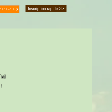
Inscription rapide >>
 bénévole
rail
 !