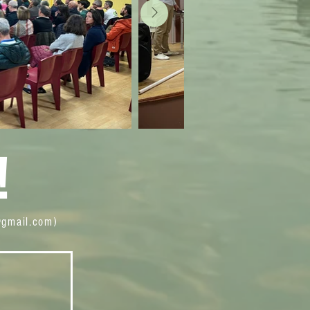
!
@gmail.com
)